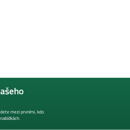
našeho
dete mezi prvními, kdo
 nabídkách.