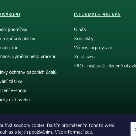
O NÁKUPU
INFORMACE PRO VÁS
dní podmínky
O nás
a a způsob platby
Kontakty
mační řád
Věrnostní program
mace, výměna nebo vrácení
Ke stažení
FAQ - nejčastěji kladené otáz
nky ochrany osobních údajů
ání zásilky
cení e-shopu
nky užití webu
oužívá soubory cookie. Dalším procházením tohoto webu
ouhlas s jejich používáním.. Více informací
zde
.