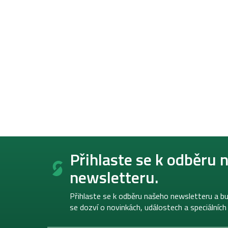
Z
á
Přihlaste se k odběru 
p
newsletteru.
a
t
í
Přihlaste se k odběru našeho newsletteru a bu
se dozví o novinkách, událostech a speciálních