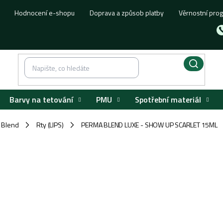
Hodnocení e-shopu
Doprava a způsob platby
Věrnostní pro
Barvy na tetování
PMU
Spotřební materiál
 Blend
Rty (LIPS)
PERMA BLEND LUXE - SHOW UP SCARLET 15ML
/
/