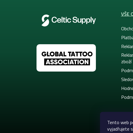
VŠE 
Obcho
Platb
Rekla
Rekla
zboží
Podmí
Sledov
Hodno
Podmí
Tento web p
vyjadřujete s