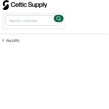
Přejít
na
obsah
/
Rty (LIPS)