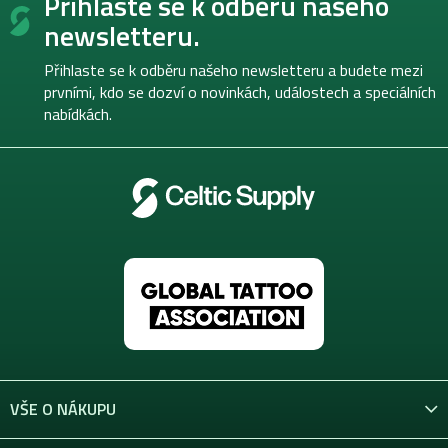
Přihlaste se k odběru našeho
á
p
newsletteru.
a
t
Přihlaste se k odběru našeho newsletteru a budete mezi
í
prvními, kdo se dozví o novinkách, událostech a speciálních
nabídkách.
VŠE O NÁKUPU