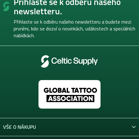
Přihlaste se k odběru našeho
á
p
newsletteru.
a
t
Přihlaste se k odběru našeho newsletteru a budete mezi
í
prvními, kdo se dozví o novinkách, událostech a speciálních
nabídkách.
VŠE O NÁKUPU