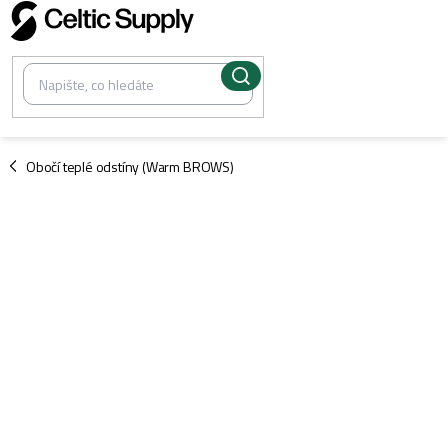
Přejít
na
obsah
/
Obočí teplé odstíny (Warm BROWS)