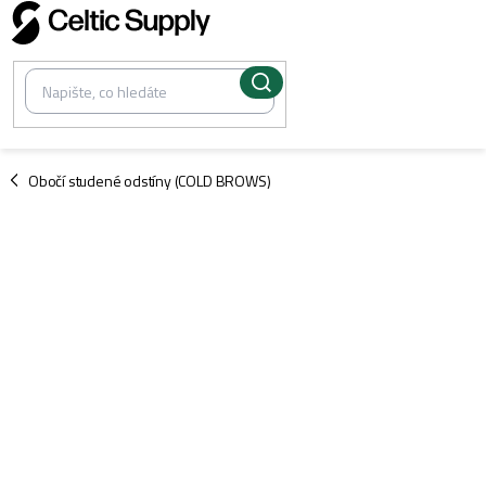
Přejít
na
obsah
/
Obočí studené odstíny (COLD BROWS)