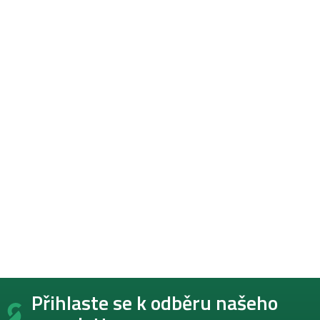
Z
Přihlaste se k odběru našeho
á
p