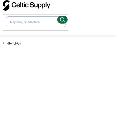
Přejít
na
obsah
/
Rty (LIPS)