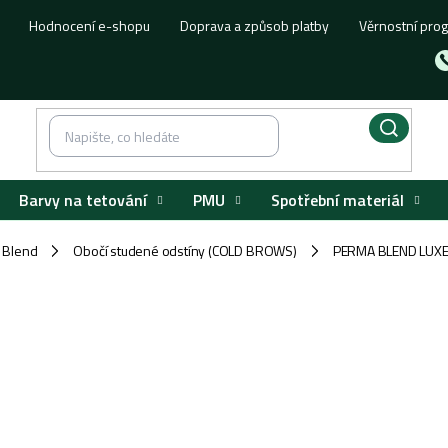
Hodnocení e-shopu
Doprava a způsob platby
Věrnostní pro
Barvy na tetování
PMU
Spotřební materiál
 Blend
Obočí studené odstíny (COLD BROWS)
PERMA BLEND LUXE
/
/