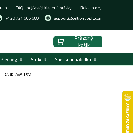
gram
FAQ - nejčastěji kladené otázky
Reklamace, výměna nebo vrá
+420 721 666 689
support@celtic-supply.com
Prázdný
Nákupní
košík
košík
Piercing
Sady
Speciální nabídka
Značky
 - DARK JAVA 15ML