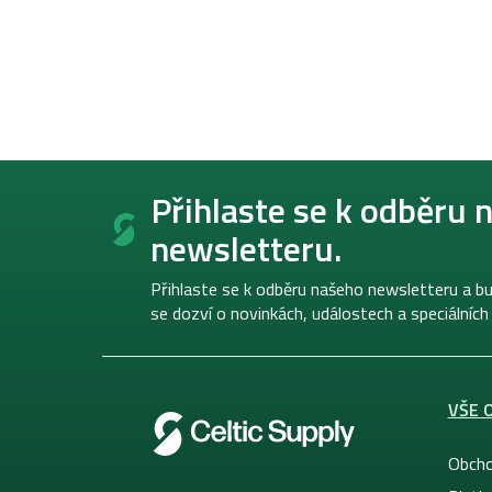
Z
á
Přihlaste se k odběru 
p
newsletteru.
a
t
í
Přihlaste se k odběru našeho newsletteru a bu
se dozví o novinkách, událostech a speciálních
VŠE 
Obcho