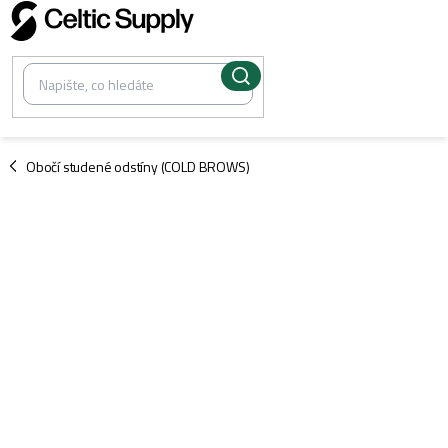
Přejít
na
obsah
/
Obočí studené odstíny (COLD BROWS)