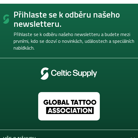
Z
Přihlaste se k odběru našeho
á
p
newsletteru.
a
t
Přihlaste se k odběru našeho newsletteru a budete mezi
í
prvními, kdo se dozví o novinkách, událostech a speciálních
nabídkách.