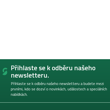
Z
Přihlaste se k odběru našeho
á
p
newsletteru.
a
t
Přihlaste se k odběru našeho newsletteru a budete mezi
í
prvními, kdo se dozví o novinkách, událostech a speciálních
nabídkách.