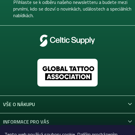
t
Přihlaste se k odběru našeho newsletteru a budete mezi
í
prvními, kdo se dozví o novinkách, událostech a speciálních
nabídkách.
VŠE O NÁKUPU
INFORMACE PRO VÁS
Tento web používá soubory cookie. Dalším procházením