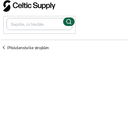
Přejít
na
obsah
/
Příslušenství ke strojkům