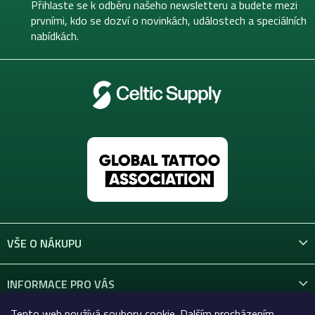
t
Přihlaste se k odběru našeho newsletteru a budete mezi
í
prvními, kdo se dozví o novinkách, událostech a speciálních
nabídkách.
VŠE O NÁKUPU
INFORMACE PRO VÁS
Tento web používá soubory cookie. Dalším procházením