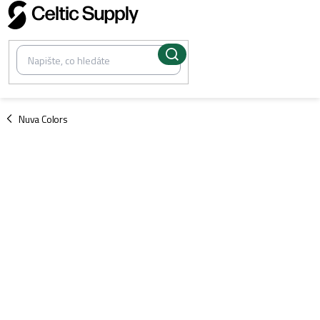
Přejít
na
obsah
/
Nuva Colors