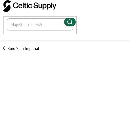
Přejít
na
obsah
/
Kuro Sumi Imperial