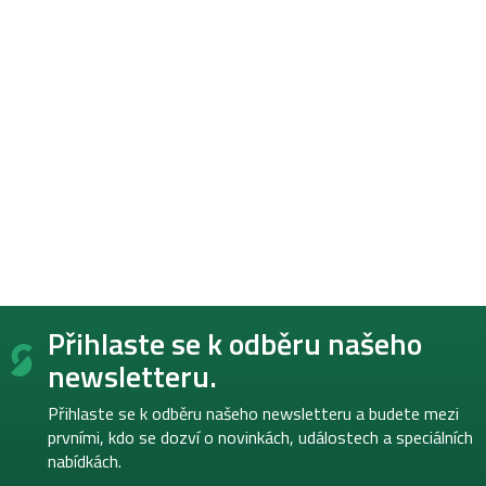
Z
Přihlaste se k odběru našeho
á
p
newsletteru.
a
t
Přihlaste se k odběru našeho newsletteru a budete mezi
í
prvními, kdo se dozví o novinkách, událostech a speciálních
nabídkách.