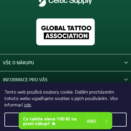
VŠE O NÁKUPU
INFORMACE PRO VÁS
Tento web používá soubory cookie. Dalším procházením
KONTAKT
tohoto webu vyjadřujete souhlas s jejich používáním.. Více
informací
zde
.
Co takhle sleva 100 Kč na
Nastavení
ANO
X
první nákup? 🔥
Copyright 2026
Celtic-Supply.cz | Vše pro tetování a