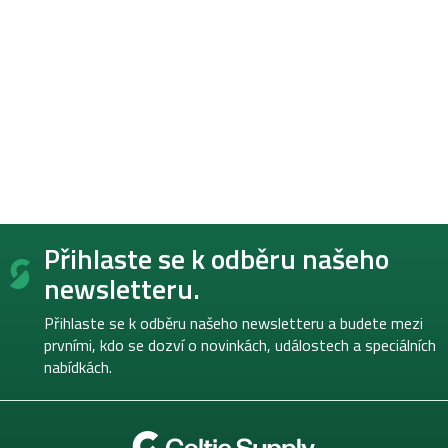
Z
Přihlaste se k odběru našeho
á
p
newsletteru.
a
t
Přihlaste se k odběru našeho newsletteru a budete mezi
í
prvními, kdo se dozví o novinkách, událostech a speciálních
nabídkách.