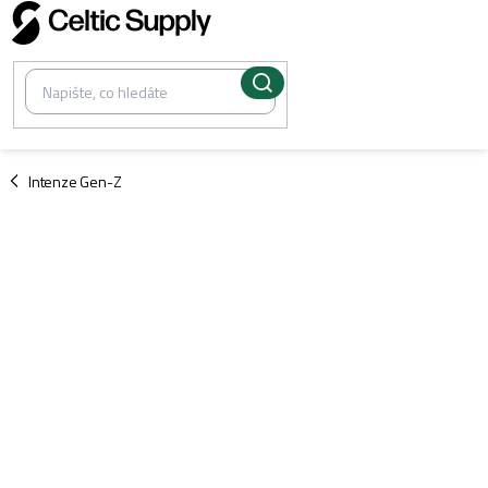
Přejít
na
obsah
/
Intenze Gen-Z