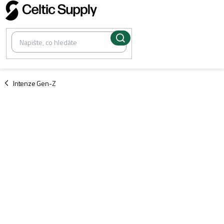
Přejít
na
obsah
/
Intenze Gen-Z