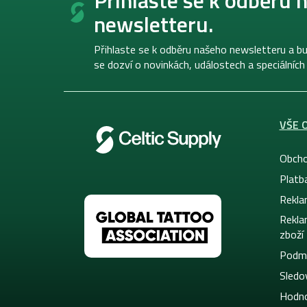
p
newsletteru.
a
t
í
Přihlaste se k odběru našeho newsletteru a bu
se dozví o novinkách, událostech a speciálních
VŠE 
Obcho
Platb
Rekla
Rekla
zboží
Podmí
Sledov
Hodno