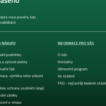
dete mezi prvními, kdo
 nabídkách.
O NÁKUPU
INFORMACE PRO VÁS
dní podmínky
O nás
a a způsob platby
Kontakty
mační řád
Věrnostní program
mace, výměna nebo vrácení
Ke stažení
FAQ - nejčastěji kladené otáz
nky ochrany osobních údajů
ání zásilky
cení e-shopu