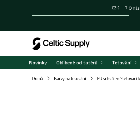
Přejít
CZK
O nás
na
obsah
Oblíbené od tatérů
Tetování
Novinky
Domů
Barvy na tetování
EU schválené tetovací 
/
/