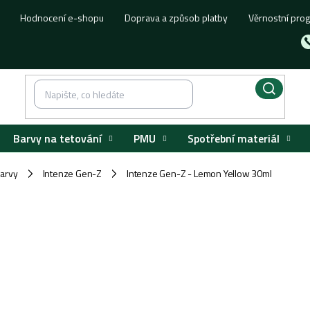
Hodnocení e-shopu
Doprava a způsob platby
Věrnostní pro
Barvy na tetování
PMU
Spotřební materiál
barvy
Intenze Gen-Z
Intenze Gen-Z - Lemon Yellow 30ml
/
/