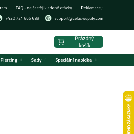
gram
FAQ - nejčastěji kladené otázky
Reklamace, výměna nebo vrá
+420 721 666 689
support@celtic-supply.com
Prázdný
Nákupní
košík
košík
Piercing
Sady
Speciální nabídka
Značky