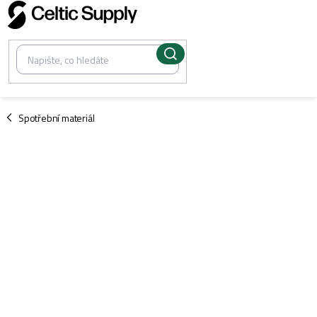
Přejít
na
obsah
/
Spotřební materiál