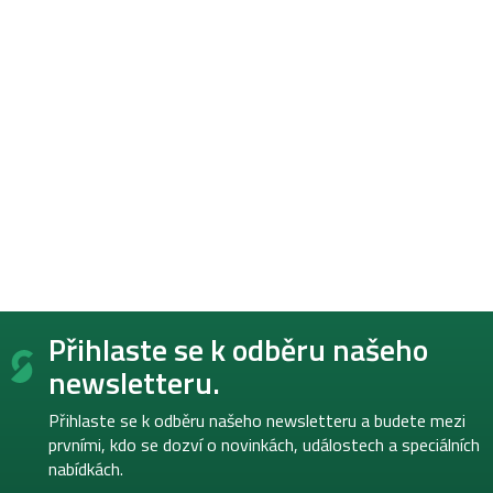
Z
Přihlaste se k odběru našeho
á
p
newsletteru.
a
t
Přihlaste se k odběru našeho newsletteru a budete mezi
í
prvními, kdo se dozví o novinkách, událostech a speciálních
nabídkách.