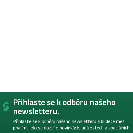
Z
Přihlaste se k odběru našeho
á
p
newsletteru.
a
t
Přihlaste se k odběru našeho newsletteru a budete mezi
í
prvními, kdo se dozví o novinkách, událostech a speciálních