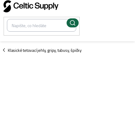
Přejít
na
obsah
/
Klasické tetovací jehly, gripy, tubusy, špičky