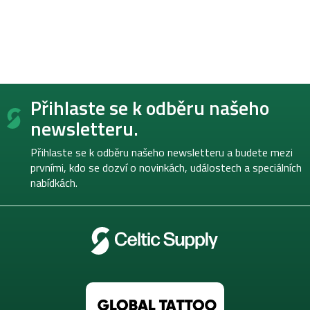
Z
Přihlaste se k odběru našeho
á
p
newsletteru.
a
t
Přihlaste se k odběru našeho newsletteru a budete mezi
í
prvními, kdo se dozví o novinkách, událostech a speciálních
nabídkách.