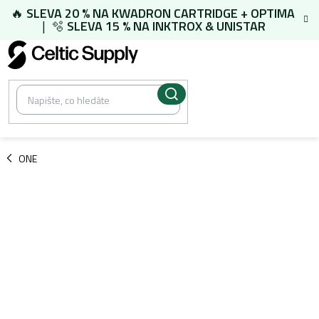
Přejít
🔥
SLEVA 20 % NA
KWADRON CARTRIDGE
+
OPTIMA
na
| 🫧
SLEVA 15 % NA
INKTROX & UNISTAR
obsah
/
ONE