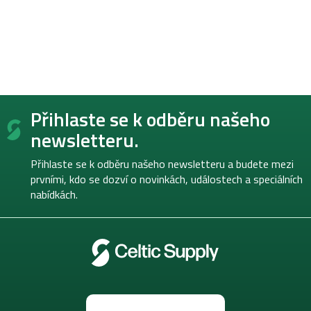
Z
Přihlaste se k odběru našeho
á
p
newsletteru.
a
t
Přihlaste se k odběru našeho newsletteru a budete mezi
í
prvními, kdo se dozví o novinkách, událostech a speciálních
nabídkách.