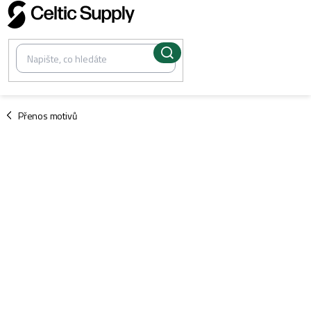
Přejít
na
obsah
/
Přenos motivů