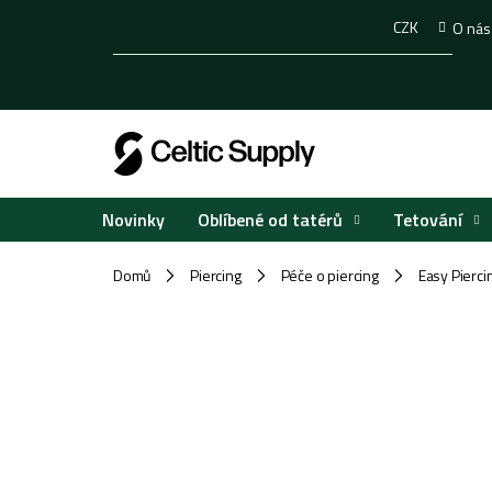
Přejít
CZK
O nás
na
obsah
Oblíbené od tatérů
Tetování
Novinky
Domů
Piercing
Péče o piercing
Easy Piercin
/
/
/