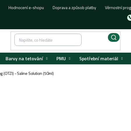
Hodnocení e-shopu
Doprava a způsob platby
Věrnostní pro
Barvy na tetování
PMU
Spotřební materiál
g (OTZI) - Saline Solution (50ml)