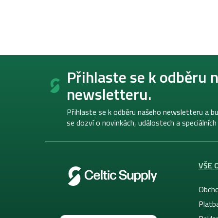
Z
á
Přihlaste se k odběru 
p
newsletteru.
a
t
í
Přihlaste se k odběru našeho newsletteru a bu
se dozví o novinkách, událostech a speciálních
VŠE 
Obcho
Platb