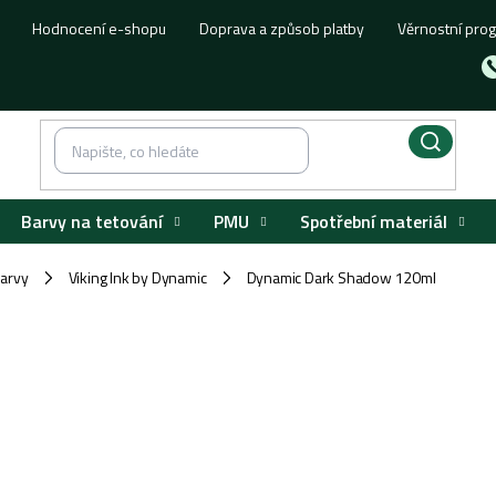
Hodnocení e-shopu
Doprava a způsob platby
Věrnostní pro
Barvy na tetování
PMU
Spotřební materiál
barvy
Viking Ink by Dynamic
Dynamic Dark Shadow 120ml
/
/