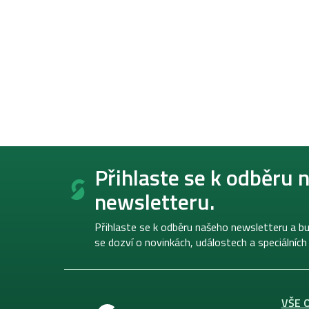
Z
á
Přihlaste se k odběru 
p
newsletteru.
a
t
í
Přihlaste se k odběru našeho newsletteru a bu
se dozví o novinkách, událostech a speciálních
VŠE 