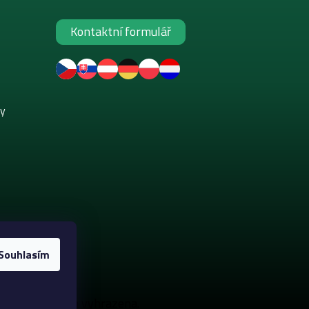
Kontaktní formulář
ky
Souhlasím
. Všechna práva vyhrazena.