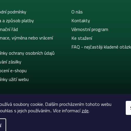
dní podmínky
O nás
a a způsob platby
Kontakty
mační řád
Věrnostní program
mace, výměna nebo vrácení
Ke stažení
FAQ - nejčastěji kladené otáz
nky ochrany osobních údajů
ání zásilky
cení e-shopu
nky užití webu
oužívá soubory cookie. Dalším procházením tohoto webu
ouhlas s jejich používáním.. Více informací
zde
.
í
eltic-Supply.cz | Vše pro tetování a permanentní makeup