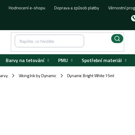
Hodnocení e-shopu
Doprava a způsob platby
Věrnostní pro
Barvy na tetování
PMU
Spotřební materiál
barvy
Viking Ink by Dynamic
Dynamic Bright White 15ml
/
/