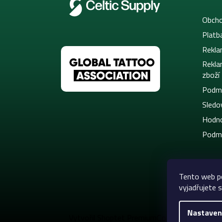
Obcho
Platb
Rekla
Rekla
zboží
Podmí
Sledov
Hodno
Podmí
Tento web p
vyjadřujete s
Nastaven
Copyright 2026
C
Vytvořil Shoptet Premium