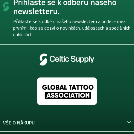
Přihlaste se k odběru našeho
á
p
newsletteru.
a
t
Přihlaste se k odběru našeho newsletteru a budete mezi
í
prvními, kdo se dozví o novinkách, událostech a speciálních
nabídkách.
VŠE O NÁKUPU