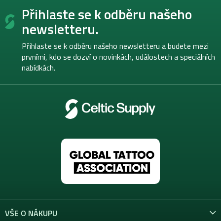
Z
Přihlaste se k odběru našeho
á
p
newsletteru.
a
t
Přihlaste se k odběru našeho newsletteru a budete mezi
í
prvními, kdo se dozví o novinkách, událostech a speciálních
nabídkách.
VŠE O NÁKUPU