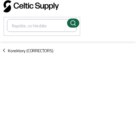
Přejít
na
obsah
/
Korektory (CORRECTORS)