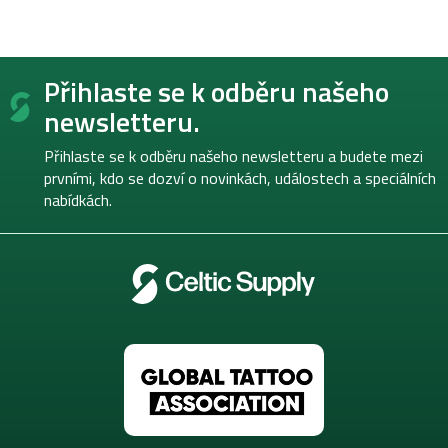
Z
Přihlaste se k odběru našeho
á
p
newsletteru.
a
t
Přihlaste se k odběru našeho newsletteru a budete mezi
í
prvními, kdo se dozví o novinkách, událostech a speciálních
nabídkách.