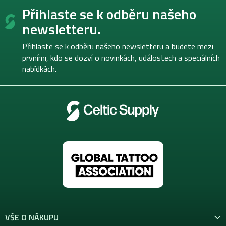
Z
Přihlaste se k odběru našeho
á
p
newsletteru.
a
t
Přihlaste se k odběru našeho newsletteru a budete mezi
í
prvními, kdo se dozví o novinkách, událostech a speciálních
nabídkách.
VŠE O NÁKUPU