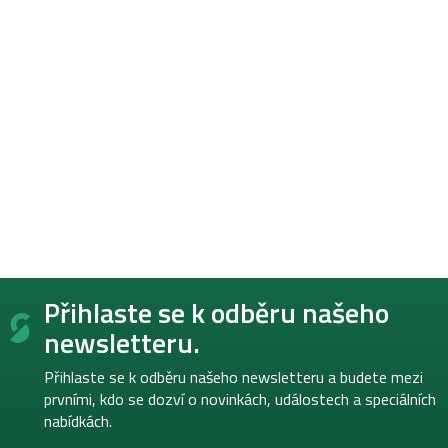
Z
Přihlaste se k odběru našeho
á
p
newsletteru.
a
t
Přihlaste se k odběru našeho newsletteru a budete mezi
í
prvními, kdo se dozví o novinkách, událostech a speciálních
nabídkách.