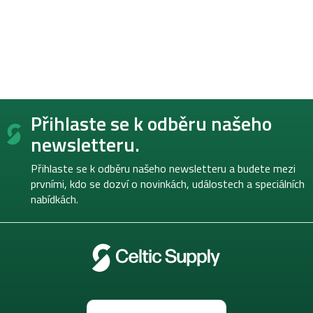
Z
Přihlaste se k odběru našeho
á
p
newsletteru.
a
t
Přihlaste se k odběru našeho newsletteru a budete mezi
í
prvními, kdo se dozví o novinkách, událostech a speciálních
nabídkách.