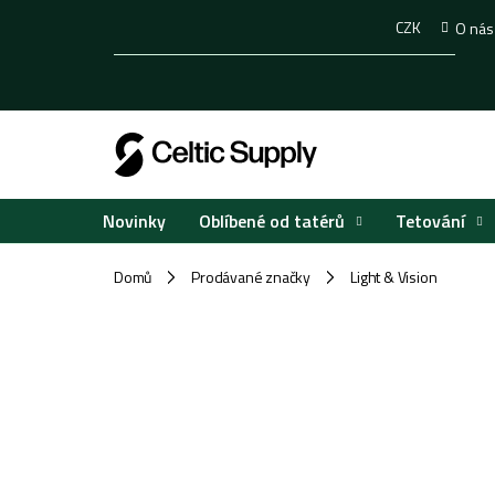
Přejít
CZK
O nás
na
obsah
Oblíbené od tatérů
Tetování
Novinky
Domů
Prodávané značky
Light & Vision
/
/