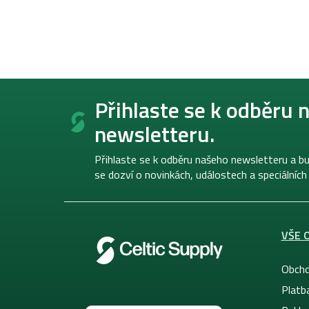
Z
á
Přihlaste se k odběru 
p
newsletteru.
a
t
í
Přihlaste se k odběru našeho newsletteru a bu
se dozví o novinkách, událostech a speciálních
VŠE 
Obcho
Platb