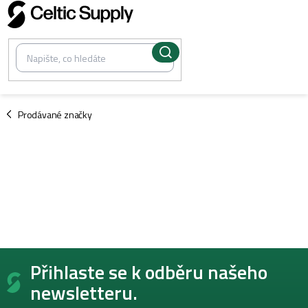
Přejít
na
obsah
/
Prodávané značky
Z
Přihlaste se k odběru našeho
á
p
newsletteru.
a