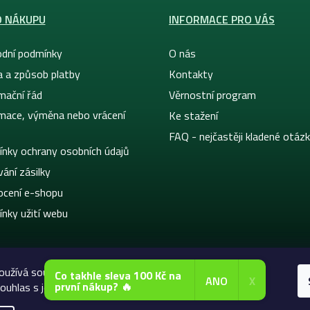
O NÁKUPU
INFORMACE PRO VÁS
dní podmínky
O nás
a a způsob platby
Kontakty
mační řád
Věrnostní program
mace, výměna nebo vrácení
Ke stažení
FAQ - nejčastěji kladené otáz
nky ochrany osobních údajů
ání zásilky
cení e-shopu
nky užití webu
oužívá soubory cookie. Dalším procházením tohoto webu
Co takhle sleva 100 Kč na
ANO
X
první nákup? 🔥
ouhlas s jejich používáním.. Více informací
zde
.