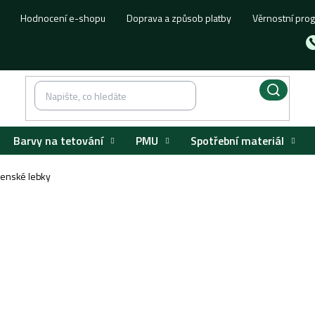
Hodnocení e-shopu
Doprava a způsob platby
Věrnostní pro
Barvy na tetování
PMU
Spotřební materiál
enské lebky