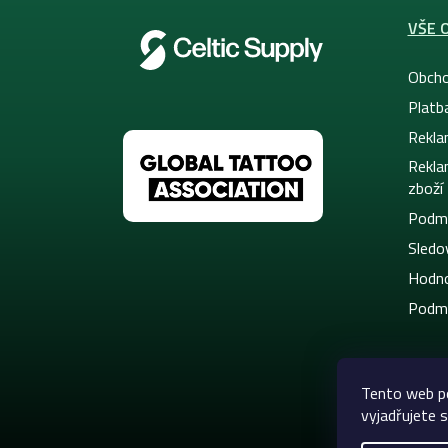
VŠE 
Obcho
Platb
Rekla
Rekla
zboží
Podmí
Sledov
Hodno
Podmí
Tento web p
vyjadřujete s