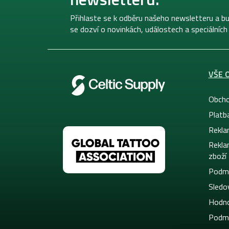
t
í
Přihlaste se k odběru našeho newsletteru a bu
se dozví o novinkách, událostech a speciálních
VŠE 
Obcho
Platb
Rekla
Rekla
zboží
Podmí
Sledov
Hodno
Podmí