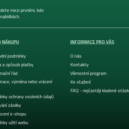
dete mezi prvními, kdo
 nabídkách.
O NÁKUPU
INFORMACE PRO VÁS
dní podmínky
O nás
a a způsob platby
Kontakty
mační řád
Věrnostní program
mace, výměna nebo vrácení
Ke stažení
FAQ - nejčastěji kladené otáz
nky ochrany osobních údajů
ání zásilky
cení e-shopu
nky užití webu