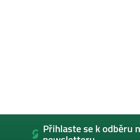
Z
á
Přihlaste se k odběru 
p
newsletteru.
a