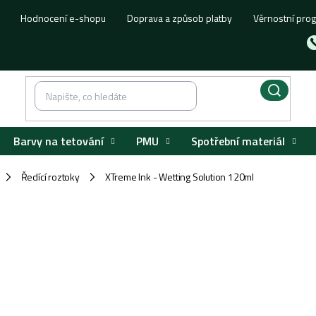
Hodnocení e-shopu
Doprava a způsob platby
Věrnostní pro
Barvy na tetování
PMU
Spotřební materiál
Ředící roztoky
XTreme Ink - Wetting Solution 120ml
/
/