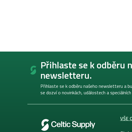
Z
á
Přihlaste se k odběru 
p
newsletteru.
a
t
í
Přihlaste se k odběru našeho newsletteru a bu
se dozví o novinkách, událostech a speciálních
VŠE 