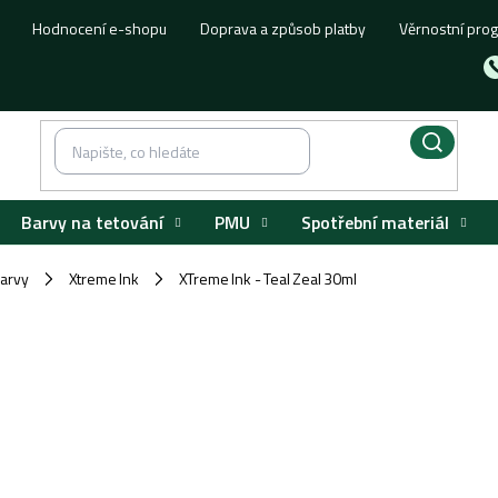
Hodnocení e-shopu
Doprava a způsob platby
Věrnostní pro
Barvy na tetování
PMU
Spotřební materiál
barvy
Xtreme Ink
XTreme Ink - Teal Zeal 30ml
/
/