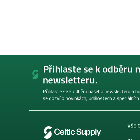
Z
á
Přihlaste se k odběru 
p
newsletteru.
a
t
í
Přihlaste se k odběru našeho newsletteru a bu
se dozví o novinkách, událostech a speciálních
VŠE 