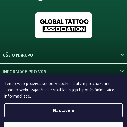
VŠE O NÁKUPU
INFORMACE PRO VÁS
Tento web používá soubory cookie. Dalším procházením
KONTAKT
tohoto webu vyjadřujete souhlas s jejich používáním.. Více
informací
zde
.
Nastavení
Copyright 2026
Celtic-Supply.cz | Vše pro tetování a
permanentní makeup
. Všechna práva vyhrazena.