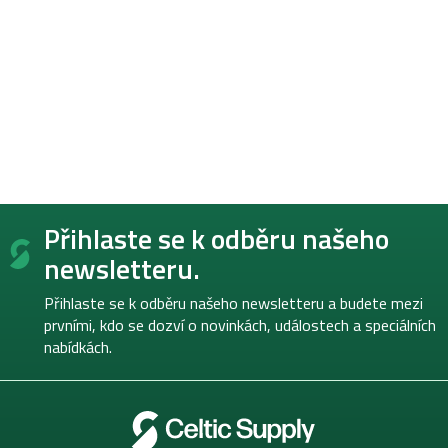
Z
Přihlaste se k odběru našeho
á
p
newsletteru.
a
t
Přihlaste se k odběru našeho newsletteru a budete mezi
í
prvními, kdo se dozví o novinkách, událostech a speciálních
nabídkách.