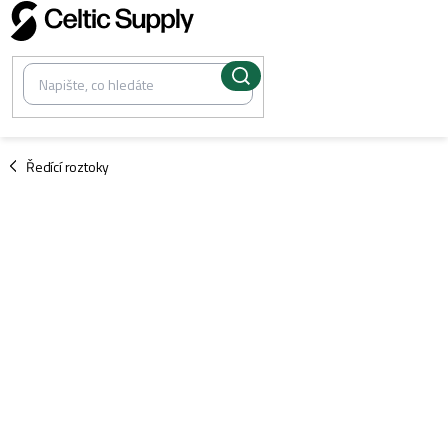
Přejít
na
obsah
/
Ředící roztoky