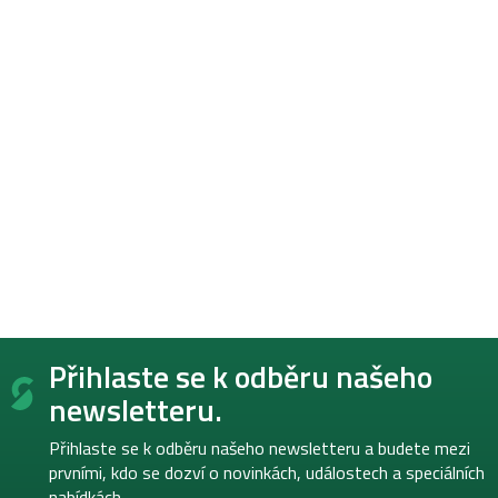
Z
Přihlaste se k odběru našeho
á
p
newsletteru.
a
t
Přihlaste se k odběru našeho newsletteru a budete mezi
í
prvními, kdo se dozví o novinkách, událostech a speciálních
nabídkách.