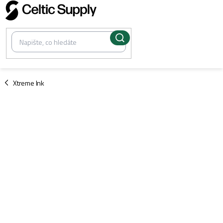
Přejít
na
obsah
/
Xtreme Ink