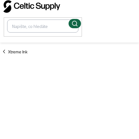
Přejít
na
obsah
/
Xtreme Ink