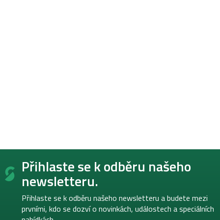
Z
Přihlaste se k odběru našeho
á
p
newsletteru.
a
t
Přihlaste se k odběru našeho newsletteru a budete mezi
í
prvními, kdo se dozví o novinkách, událostech a speciálních
nabídkách.