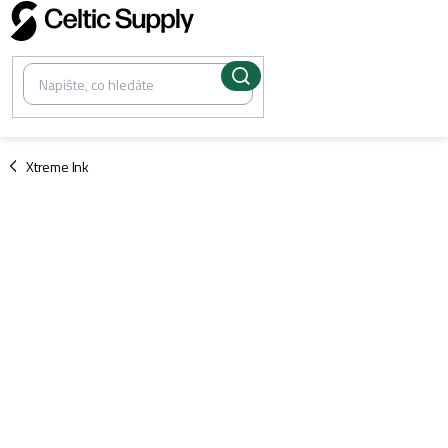
Přejít
na
obsah
/
Xtreme Ink