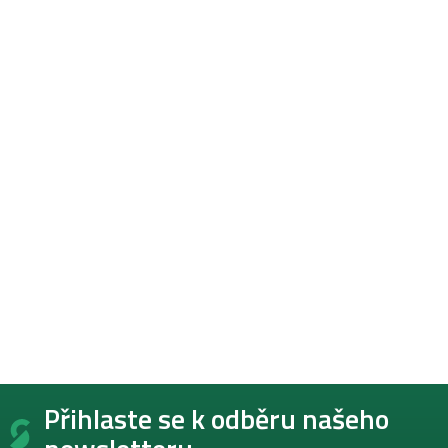
Z
Přihlaste se k odběru našeho
á
p