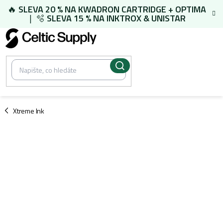
Přejít
🔥
SLEVA 20 % NA
KWADRON CARTRIDGE
+
OPTIMA
na
| 🫧
SLEVA 15 % NA
INKTROX & UNISTAR
obsah
/
Xtreme Ink