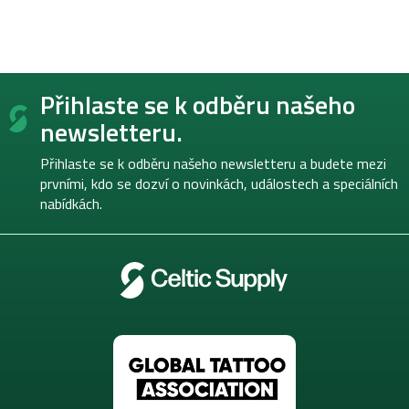
Z
Přihlaste se k odběru našeho
á
p
newsletteru.
a
t
Přihlaste se k odběru našeho newsletteru a budete mezi
í
prvními, kdo se dozví o novinkách, událostech a speciálních
nabídkách.