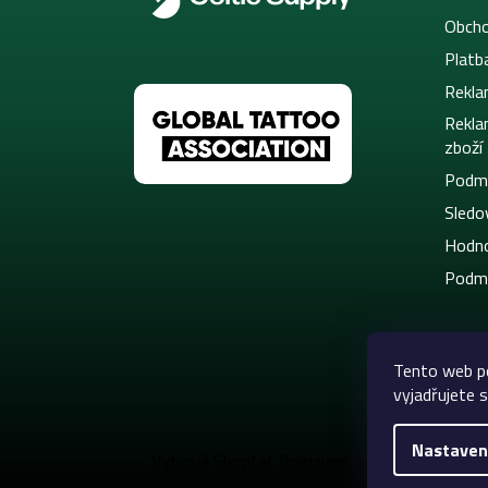
Obcho
Platb
Rekla
Rekla
zboží
Podmí
Sledov
Hodno
Podmí
Tento web p
vyjadřujete s
Nastaven
Copyright 2026
C
Vytvořil Shoptet Premium