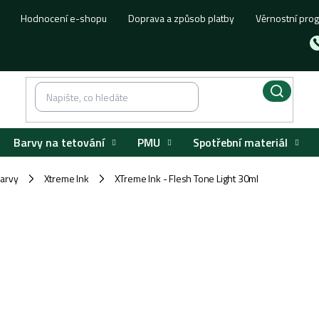
Hodnocení e-shopu
Doprava a způsob platby
Věrnostní pro
Barvy na tetování
PMU
Spotřební materiál
barvy
Xtreme Ink
XTreme Ink - Flesh Tone Light 30ml
/
/