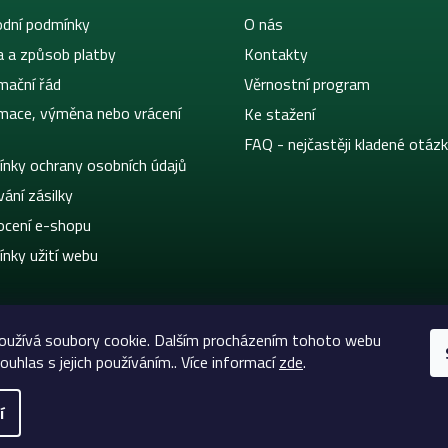
dní podmínky
O nás
a a způsob platby
Kontakty
mační řád
Věrnostní program
mace, výměna nebo vrácení
Ke stažení
FAQ - nejčastěji kladené otáz
nky ochrany osobních údajů
ání zásilky
cení e-shopu
nky užití webu
oužívá soubory cookie. Dalším procházením tohoto webu
ouhlas s jejich používáním.. Více informací
zde
.
í
eltic-Supply.cz | Vše pro tetování a permanentní makeup