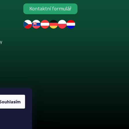
Kontaktní formulář
ky
Souhlasím
. Všechna práva vyhrazena.