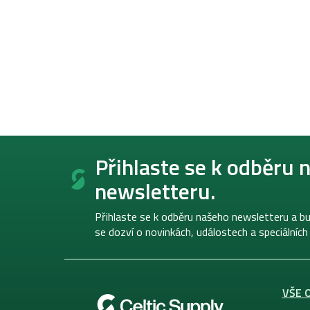
Z
á
Přihlaste se k odběru 
p
newsletteru.
a
t
í
Přihlaste se k odběru našeho newsletteru a bu
se dozví o novinkách, událostech a speciálních
VŠE 