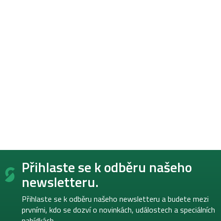
Z
Přihlaste se k odběru našeho
á
p
newsletteru.
a
t
Přihlaste se k odběru našeho newsletteru a budete mezi
í
prvními, kdo se dozví o novinkách, událostech a speciálních
nabídkách.