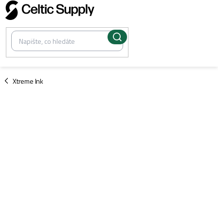
Přejít
na
obsah
/
Xtreme Ink