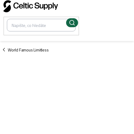
Přejít
na
obsah
/
World Famous Limitless