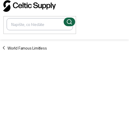
Přejít
na
obsah
/
World Famous Limitless