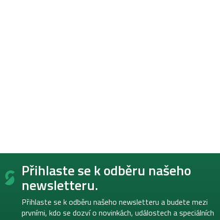
Z
Přihlaste se k odběru našeho
á
p
newsletteru.
a
t
Přihlaste se k odběru našeho newsletteru a budete mezi
í
prvními, kdo se dozví o novinkách, událostech a speciálních