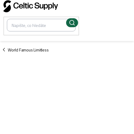
Přejít
na
obsah
/
World Famous Limitless