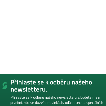
Z
Přihlaste se k odběru našeho
á
p
newsletteru.
a
t
Přihlaste se k odběru našeho newsletteru a budete mezi
í
prvními, kdo se dozví o novinkách, událostech a speciálních