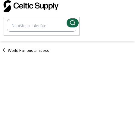
Přejít
na
obsah
/
World Famous Limitless