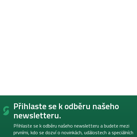
Z
Přihlaste se k odběru našeho
á
p
newsletteru.
a
t
Přihlaste se k odběru našeho newsletteru a budete mezi
í
prvními, kdo se dozví o novinkách, událostech a speciálních