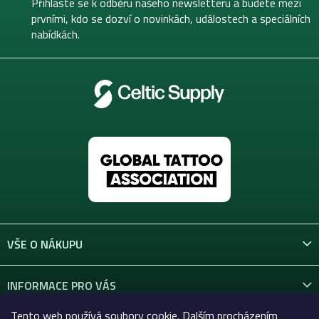
t
Přihlaste se k odběru našeho newsletteru a budete mezi
í
prvními, kdo se dozví o novinkách, událostech a speciálních
nabídkách.
VŠE O NÁKUPU
INFORMACE PRO VÁS
Tento web používá soubory cookie. Dalším procházením