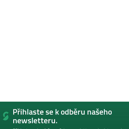
Z
Přihlaste se k odběru našeho
á
p
newsletteru.
a