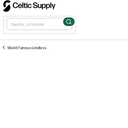
Přejít
na
obsah
/
World Famous Limitless