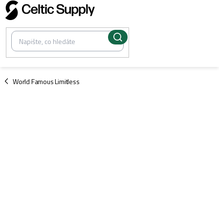
Přejít
na
obsah
/
World Famous Limitless