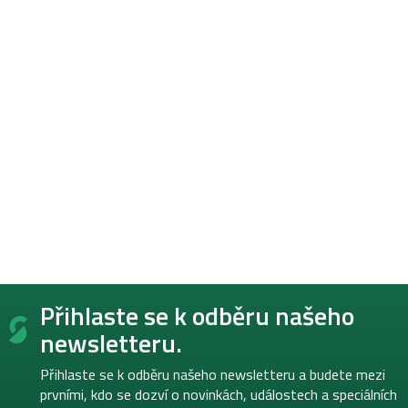
Z
Přihlaste se k odběru našeho
á
p
newsletteru.
a
t
Přihlaste se k odběru našeho newsletteru a budete mezi
í
prvními, kdo se dozví o novinkách, událostech a speciálních