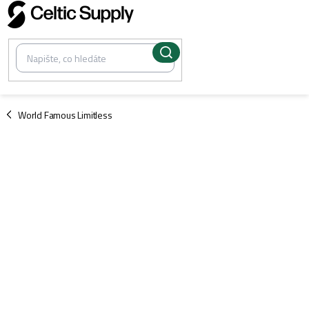
Přejít
na
obsah
/
World Famous Limitless