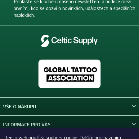
t
Přihlaste se k odběru našeho newsletteru a budete mezi
í
prvními, kdo se dozví o novinkách, událostech a speciálních
nabídkách.
VŠE O NÁKUPU
INFORMACE PRO VÁS
Tento web používá soubory cookie. Dalším procházením