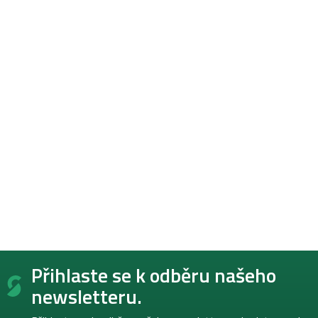
Z
Přihlaste se k odběru našeho
á
p
newsletteru.
a