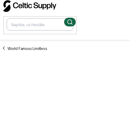
Přejít
na
obsah
/
World Famous Limitless