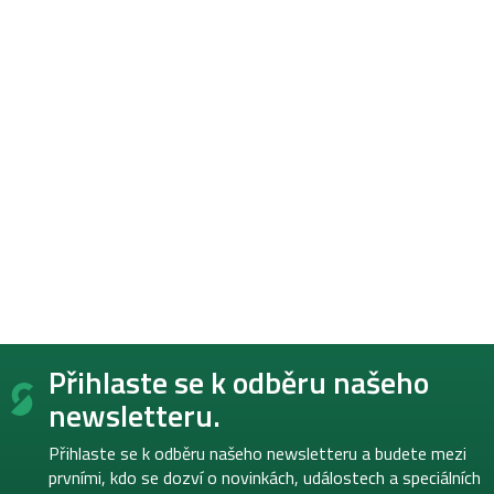
Z
Přihlaste se k odběru našeho
á
p
newsletteru.
a
t
Přihlaste se k odběru našeho newsletteru a budete mezi
í
prvními, kdo se dozví o novinkách, událostech a speciálních