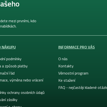
našeho
dete mezi prvními, kdo
 nabídkách.
O NÁKUPU
INFORMACE PRO VÁS
dní podmínky
O nás
a a způsob platby
Kontakty
mační řád
Věrnostní program
mace, výměna nebo vrácení
Ke stažení
FAQ - nejčastěji kladené otáz
nky ochrany osobních údajů
ání zásilky
cení e-shopu