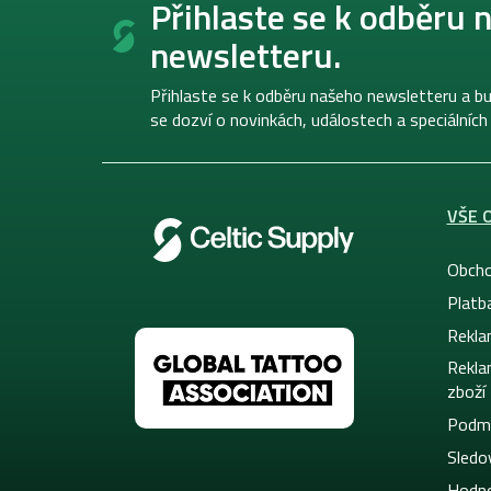
á
Přihlaste se k odběru 
p
newsletteru.
a
t
í
Přihlaste se k odběru našeho newsletteru a bu
se dozví o novinkách, událostech a speciálních
VŠE 
Obcho
Platb
Rekla
Rekla
zboží
Podmí
Sledov
Hodno